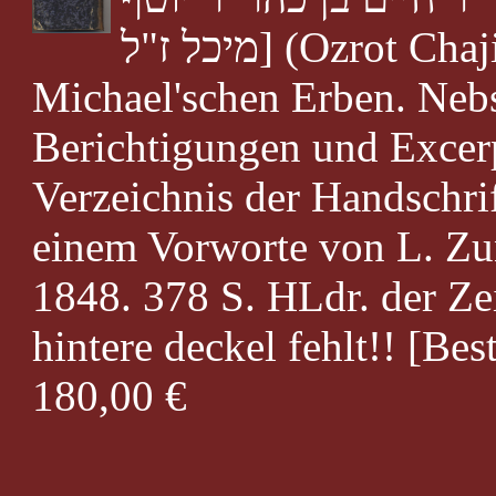
מיכל ז"ל] (Ozrot Chajim). Herausgegeben von den
Michael'schen Erben. Nebs
Berichtigungen und Excer
Verzeichnis der Handschri
einem Vorworte von L. Zu
1848. 378 S. HLdr. der Ze
hintere deckel fehlt!! [Bes
180,00 €