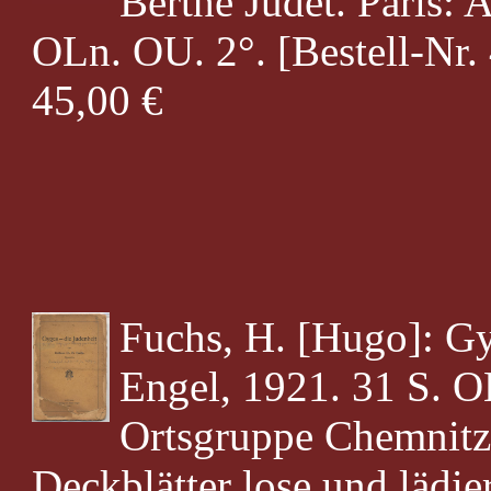
Berthe Judet. Paris: 
OLn. OU. 2°. [Bestell-Nr.
45,00 €
Fuchs, H. [Hugo]: Gy
Engel, 1921. 31 S. 
Ortsgruppe Chemnitz
Deckblätter lose und lädier